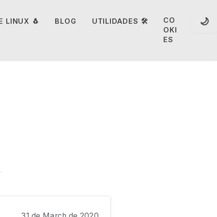
🌙
CO
 LINUX 🐧
BLOG
UTILIDADES 🛠️
OKI
ES
31 de March de 2020