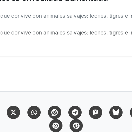
 que convive con animales salvajes: leones, tigres e 
 que convive con animales salvajes: leones, tigres e i
Facebook
X (Twitter)
Whatsapp
Reddit
Telegram
Mastodon
Bl
Pinterest
Pinterest Citas