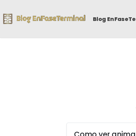
Blog EnFaseT
Como ver animal