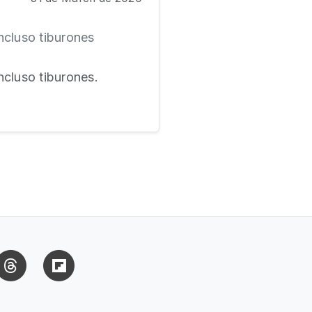
incluso tiburones
ncluso tiburones.
uesky
Threads
Flipboard