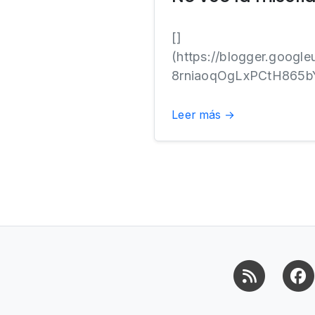
[]
(https://blogger.goo
8rniaoqOgLxPCtH865b
Leer más →
RSS