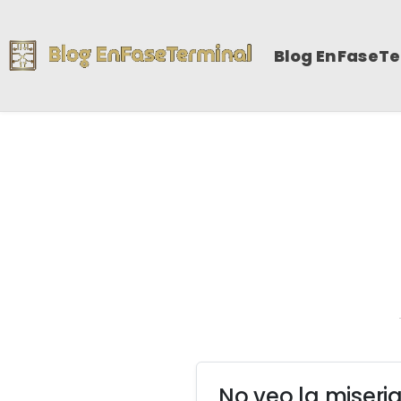
Blog EnFaseT
No veo la miseri