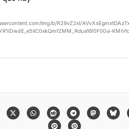
gleusercontent.com/img/b/R29vZ2xl/AVvXsEgmxtDA
YR1iDwdE_e5ilC0xkQmfZMM_Rdua16l0F0Ga-KMiVtq
Facebook
X (Twitter)
Whatsapp
Reddit
Telegram
Mastodon
Bl
Pinterest
Pinterest Citas