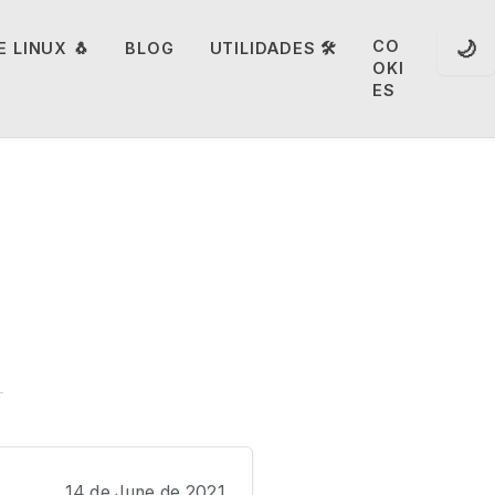
🌙
CO
 LINUX 🐧
BLOG
UTILIDADES 🛠️
OKI
ES
14 de June de 2021