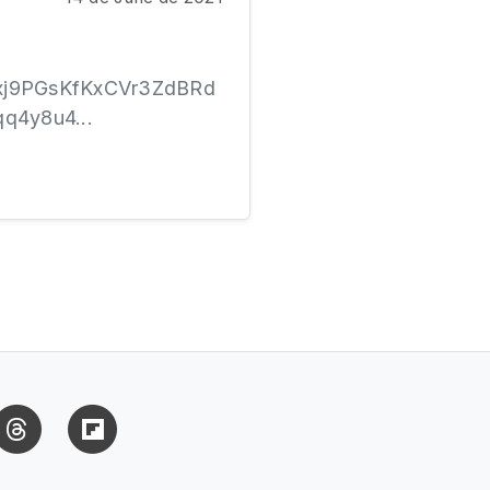
zTxj9PGsKfKxCVr3ZdBRd
q4y8u4...
uesky
Threads
Flipboard