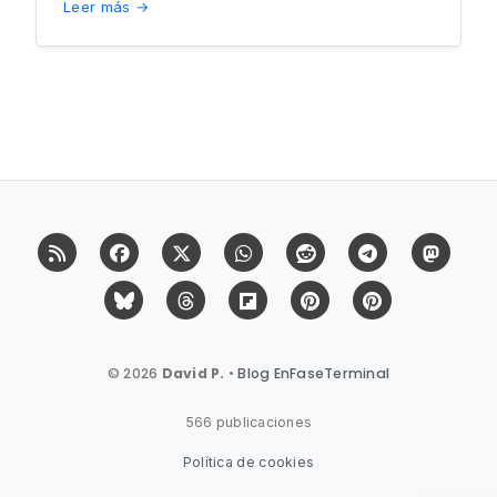
Leer más →
RSS
Facebook
X (Twitter)
Whatsapp
Reddit
Telegram
Mast
Bluesky
Threads
Flipboard
Pinterest
Pinterest Cit
© 2026
David P.
•
Blog EnFaseTerminal
566 publicaciones
Política de cookies