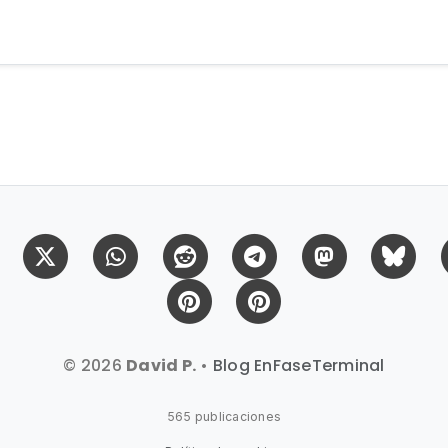
Facebook
X (Twitter)
Whatsapp
Reddit
Telegram
Mastodon
Bl
Pinterest
Pinterest Citas
© 2026
David P.
•
Blog EnFaseTerminal
565 publicaciones