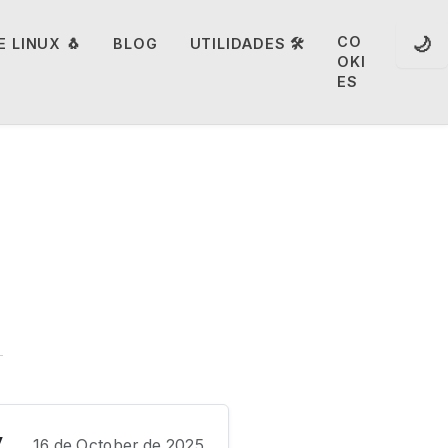
🌙
CO
 LINUX 🐧
BLOG
UTILIDADES 🛠️
OKI
ES
y
16 de October de 2025