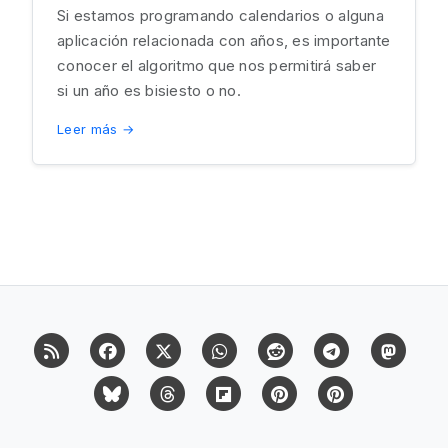
Si estamos programando calendarios o alguna
aplicación relacionada con años, es importante
conocer el algoritmo que nos permitirá saber
si un año es bisiesto o no.
Leer más →
RSS
Facebook
X (Twitter)
Whatsapp
Reddit
Telegram
Mast
Bluesky
Threads
Flipboard
Pinterest
Pinterest Cit