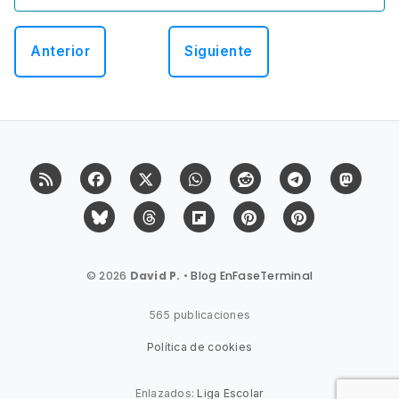
Anterior
Siguiente
RSS
Facebook
X (Twitter)
Whatsapp
Reddit
Telegram
Mast
Bluesky
Threads
Flipboard
Pinterest
Pinterest Cit
© 2026
David P.
•
Blog EnFaseTerminal
565 publicaciones
Política de cookies
Enlazados:
Liga Escolar