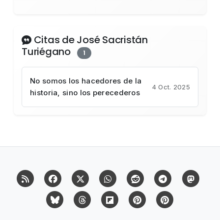
Citas de José Sacristán
Turiégano
1
No somos los hacedores de la
4 Oct. 2025
historia, sino los perecederos
RSS
Facebook
X (Twitter)
Whatsapp
Reddit
Telegram
Mast
Bluesky
Threads
Flipboard
Pinterest
Pinterest Cit