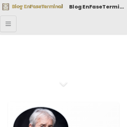
Blog EnFaseTerminal
José Sacristán
Turiégano