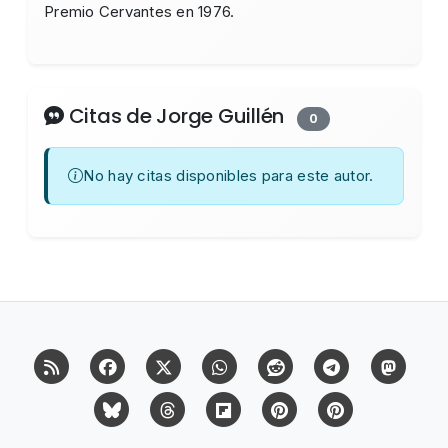
Premio Cervantes en 1976.
Citas de Jorge Guillén
0
No hay citas disponibles para este autor.
RSS
Facebook
X (Twitter)
Whatsapp
Reddit
Telegram
Mast
Bluesky
Threads
Flipboard
Pinterest
Pinterest Cit