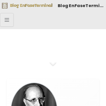
Blog EnFaseTerminal
Jorge Guillén