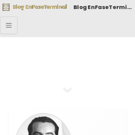
Blog EnFaseTerminal
Federico García
Lorca