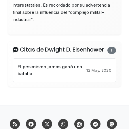
interestatales. Es recordado por su advertencia
final sobre la influencia del “complejo militar-
industrial”.
Citas de Dwight D. Eisenhower
1
El pesimismo jamás ganó una
12 May. 2020
batalla
RSS
Facebook
X (Twitter)
Whatsapp
Reddit
Telegram
Mast