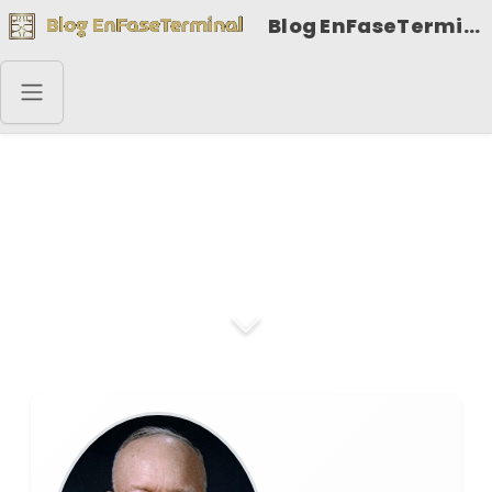
Blog EnFaseTerminal
Dwight D.
Eisenhower