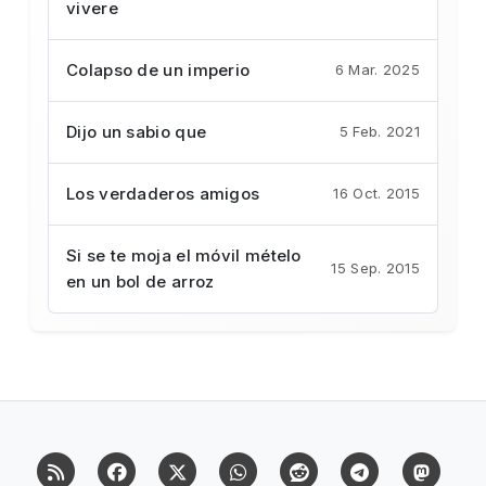
vivere
Colapso de un imperio
6 Mar. 2025
Dijo un sabio que
5 Feb. 2021
Los verdaderos amigos
16 Oct. 2015
Si se te moja el móvil mételo
15 Sep. 2015
en un bol de arroz
RSS
Facebook
X (Twitter)
Whatsapp
Reddit
Telegram
Mast