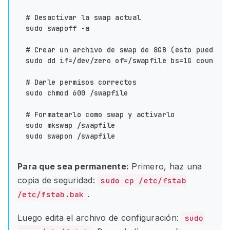
# Desactivar la swap actual

sudo swapoff -a

# Crear un archivo de swap de 8GB (esto puede ta
sudo dd if=/dev/zero of=/swapfile bs=1G count=8

# Darle permisos correctos

sudo chmod 600 /swapfile

# Formatearlo como swap y activarlo

sudo mkswap /swapfile

Para que sea permanente:
Primero, haz una
copia de seguridad:
sudo cp /etc/fstab
.
/etc/fstab.bak
Luego edita el archivo de configuración:
sudo