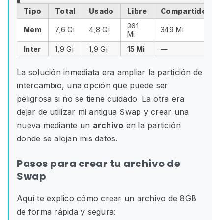
Tipo
Total
Usado
Libre
Compartido
361
Mem
7,6 Gi
4,8 Gi
349 Mi
Mi
Inter
1,9 Gi
1,9 Gi
15 Mi
—
La solución inmediata era ampliar la partición de
intercambio, una opción que puede ser
peligrosa si no se tiene cuidado. La otra era
dejar de utilizar mi antigua Swap y crear una
nueva mediante un
archivo
en la partición
donde se alojan mis datos.
Pasos para crear tu archivo de
Swap
Aquí te explico cómo crear un archivo de 8GB
de forma rápida y segura: