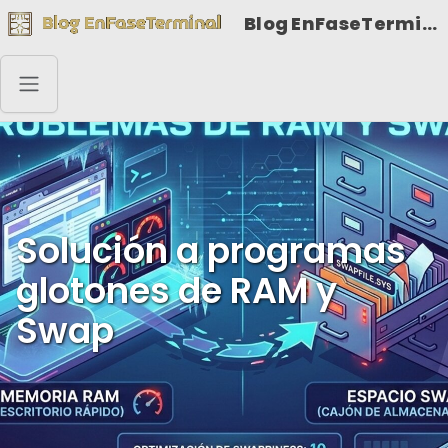
Blog EnFaseTerminal
Solución a programas
glotones de RAM y
Swap