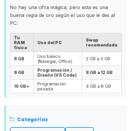
No hay una cifra mágica, pero esta es una
buena regla de oro según el uso que le des al
PC:
Tu
Swap
RAM
Uso del PC
recomendada
física
Uso básico
8 GB
2 GB a 3 GB
(Navegar, Office)
Programación /
8 GB
8 GB a 12 GB
Diseño (VS Code)
Programación
16 GB+
4 GB a 8 GB
pesada
Categorías