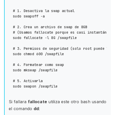
# 1. Desactiva la swap actual

sudo swapoff -a

# 2. Crea un archivo de swap de 8GB 

# (Usamos fallocate porque es casi instantáneo, 
sudo fallocate -l 8G /swapfile

# 3. Permisos de seguridad (solo root puede leer
sudo chmod 600 /swapfile

# 4. Formatear como swap

sudo mkswap /swapfile

# 5. Activarla

Si fallara
fallocate
utiliza este otro bash usando
el comando
dd
: