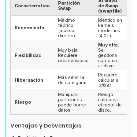
Archivo
Partición
Característica
de Swap
Swap
(swapfile)
Máximo
Idéntico en
teórico
kernels
Rendimiento
(acceso
modernos
directo).
(4.0+).
Muy alta.
Muy baja.
Se
Flexibilidad
Requiere
gestiona
redimensionar.
como un
archivo.
Requiere
Más sencilla
Hibernación
calcular el
de configurar.
offset
.
Manipular
Riesgo
particiones
nulo para
Riesgo
puede borrar
el resto del
datos.
disco.
Ventajas y Desventajas