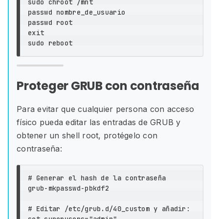
sudo chroot
 /mnt

passwd nombre_de_usuario

exit

sudo 
Proteger GRUB con contraseña
Para evitar que cualquier persona con acceso
físico pueda editar las entradas de GRUB y
obtener un shell root, protégelo con
contraseña:
# Generar el hash de la contraseña

grub-mkpasswd-pbkdf2

# Editar /etc/grub.d/40_custom y añadir:
set 
superusers
=
"admin"