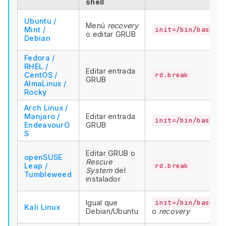
shell
Ubuntu /
Menú
recovery
Mint /
init=/bin/bash
o editar GRUB
Debian
Fedora /
RHEL /
Editar entrada
CentOS /
rd.break
GRUB
AlmaLinux /
Rocky
Arch Linux /
Manjaro /
Editar entrada
init=/bin/bash
EndeavourO
GRUB
S
Editar GRUB o
openSUSE
Rescue
Leap /
rd.break
System
del
Tumbleweed
instalador
Igual que
init=/bin/bash
Kali Linux
Debian/Ubuntu
o
recovery