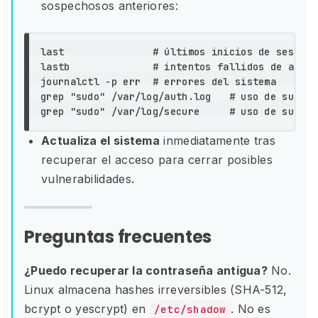
sospechosos anteriores:
last               
# últimos inicios de sesión
lastb              
# intentos fallidos de auten
journalctl 
-p
 err  
# errores del sistema
grep
"sudo"
 /var/log/auth.log   
# uso de sudo (
grep
"sudo"
 /var/log/secure     
# uso de sudo (
Actualiza el sistema
inmediatamente tras
recuperar el acceso para cerrar posibles
vulnerabilidades.
Preguntas frecuentes
¿Puedo recuperar la contraseña antigua?
No.
Linux almacena hashes irreversibles (SHA-512,
bcrypt o yescrypt) en
. No es
/etc/shadow