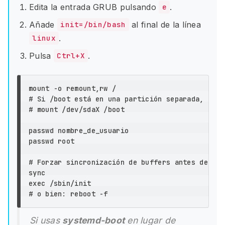
Edita la entrada GRUB pulsando
.
e
Añade
al final de la línea
init=/bin/bash
.
linux
Pulsa
.
Ctrl+X
mount 
-o
# Si /boot está en una partición separada, mónt
# mount /dev/sdaX /boot
passwd nombre_de_usuario

passwd root

# Forzar sincronización de buffers antes de rei
sync

exec
# o bien: reboot -f
Si usas
systemd-boot
en lugar de