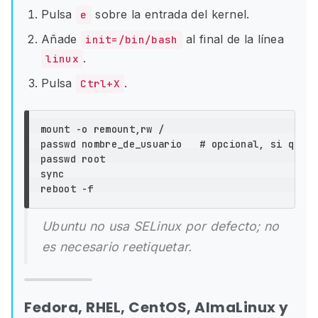
Pulsa
sobre la entrada del kernel.
e
Añade
al final de la línea
init=/bin/bash
.
linux
Pulsa
.
Ctrl+X
mount 
-o
 remount,rw /

passwd nombre_de_usuario   
# opcional, si quier
reboot 
-f
Ubuntu no usa SELinux por defecto; no
es necesario reetiquetar.
Fedora, RHEL, CentOS, AlmaLinux y