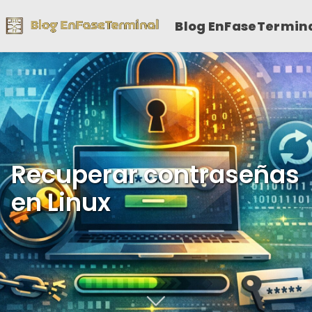
Blog EnFaseTermin
Recuperar contraseñas
en Linux