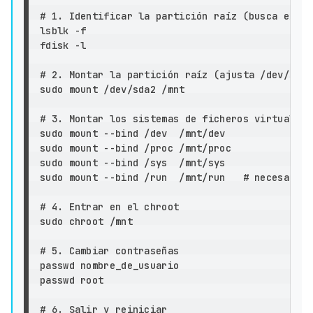
# 1. Identificar la partición raíz (busca ext4,

lsblk 
-f
fdisk 
-l
# 2. Montar la partición raíz (ajusta /dev/sda2
sudo 
mount /dev/sda2 /mnt

# 3. Montar los sistemas de ficheros virtuales 
sudo 
mount 
--bind
sudo 
mount 
--bind
sudo 
mount 
--bind
sudo 
mount 
--bind
 /run  /mnt/run   
# necesario 
# 4. Entrar en el chroot
sudo chroot
 /mnt

# 5. Cambiar contraseñas

passwd nombre_de_usuario

passwd root

# 6. Salir y reiniciar