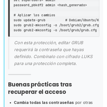

password_pbkdf2 admin <hash_generado>

# Aplicar los cambios
sudo 
update-grub          
# Debian/Ubuntu/Kali
sudo 
grub2-mkconfig 
-o
 /boot/grub2/grub.cfg  
# 
sudo 
grub2-mkconfig 
-o
 /boot/grub/grub.cfg   
# 
Con esta protección, editar GRUB
requerirá la contraseña que hayas
definido. Combínalo con cifrado LUKS
para una protección completa.
Buenas prácticas tras
recuperar el acceso
Cambia todas las contraseñas
por otras