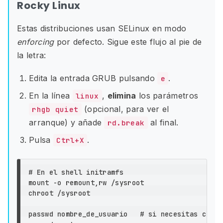
Rocky Linux
Estas distribuciones usan SELinux en modo
enforcing
por defecto. Sigue este flujo al pie de
la letra:
Edita la entrada GRUB pulsando
.
e
En la línea
,
elimina
los parámetros
linux
(opcional, para ver el
rhgb quiet
arranque) y añade
al final.
rd.break
Pulsa
.
Ctrl+X
# En el shell initramfs

mount 
-o
chroot
 /sysroot

passwd nombre_de_usuario   
# si necesitas cambi