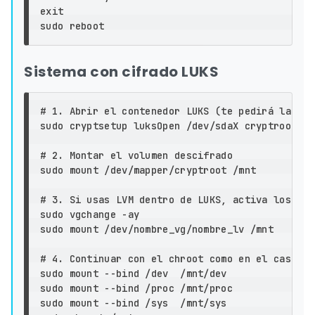
exit

sudo 
Sistema con cifrado LUKS
# 1. Abrir el contenedor LUKS (te pedirá la fra
sudo 
cryptsetup luksOpen /dev/sdaX cryptroot

# 2. Montar el volumen descifrado
sudo 
mount /dev/mapper/cryptroot /mnt

# 3. Si usas LVM dentro de LUKS, activa los vol
sudo 
vgchange 
-ay
sudo 
mount /dev/nombre_vg/nombre_lv /mnt

# 4. Continuar con el chroot como en el caso si
sudo 
mount 
--bind
sudo 
mount 
--bind
sudo 
mount 
--bind