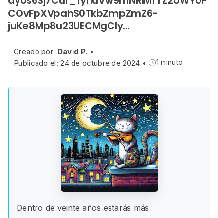
ay0s6Sj7Cur_1ynuVw9mNRIMfYZ2UWYUP
COvFpXVpahS0TkbZmpZmZ6-
juKe8Mp8u23UECMgCly...
Creado por:
David P.
•
Publicado el: 24 de octubre de 2024
•
1 minuto
Dentro de veinte años estarás más