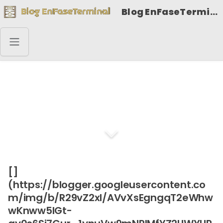
Blog EnFaseTerminal
Dentro de veinte años
[]
(https://blogger.googleusercontent.co
m/img/b/R29vZ2xl/AVvXsEgngqT2eWhw
wKnww5IGt-