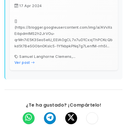
17 Apr 2024
[]
(https://blogger.googleusercontent.com/img/a/AVvXs
EibpdmtMS2h2JrVOu-
qrMn7iE5K3Seo5elU_EElAOgCL7x7uD1CxxjThPCKcQb
kd5t7BeSG0bn0KsIc5-1YfkbpkPNq7g7LenfM-rrh5I...
Samuel Langhorne Clemens,...
Ver post
¿Te ha gustado? ¡Compártelo!