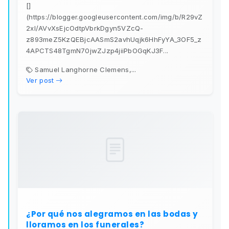
[]
(https://blogger.googleusercontent.com/img/b/R29vZ
2xl/AVvXsEjcOdtpVbrkDgyn5VZcQ-
z893meZ5KzQEBjcAASmS2avhUqjk6HhFyYA_3OF5_z
4APCTS48TgmN70jwZJzp4jiiPbOGqKJ3F...
Samuel Langhorne Clemens,...
Ver post
¿Por qué nos alegramos en las bodas y
lloramos en los funerales?