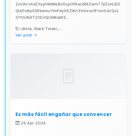
2xl/AVvXsEhxyhMdKeBx5vpGfKac6MZwm77jIZxnLBD
QtkPo8pSSRkemuYImFdyX9ZiKn3Vmxxo1FronSdcQvL
511VUN9T23EVQUMKaW5...
idiota, Mark Twain,...
Ver post
Es más fácil engañar que convencer
26 Apr 2024