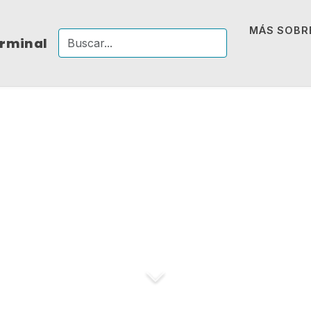
MÁS SOBRE
erminal
Muere lent