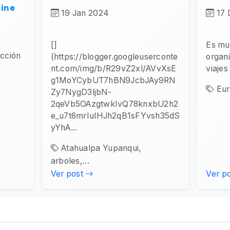
line
19 Jan 2024
17 
[]
Es muy
ucción
(https://blogger.googleuserconte
organ
nt.com/img/b/R29vZ2xl/AVvXsE
viajes
g1MoYCybUT7hBN9JcbJAy9RN
Eur
Zy7NygD3ljbN-
2qeVb5OAzgtwkIvQ78knxbU2h2
e_u7t6mrIuIHJh2qB1sFYvsh35dS
yYhA...
Atahualpa Yupanqui,
arboles,...
Ver post
Ver p