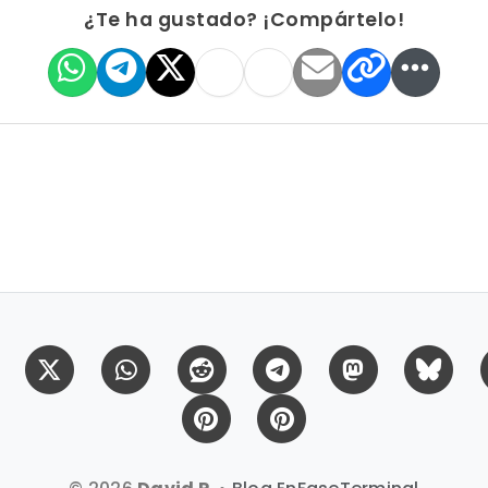
¿Te ha gustado? ¡Compártelo!
Facebook
X (Twitter)
Whatsapp
Reddit
Telegram
Mastodon
Bl
Pinterest
Pinterest Citas