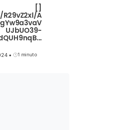
[]
/R29vZ2xl/A
PgYw9a3vaV
UJbUO39-
dQUH9nqB...
1 minuto
2024
•