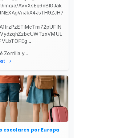
m/img/a/AVvXsEg6nBlGJak
NtNEXAgVnJkX4JsTH9ZJH7
-
A1IrzPzETiMcTmi72pUFlN
VydzqhZzbcUWTzxVMUL
VLbTOFEg...
 Zorrilla y...
ost
s escolares por Europa