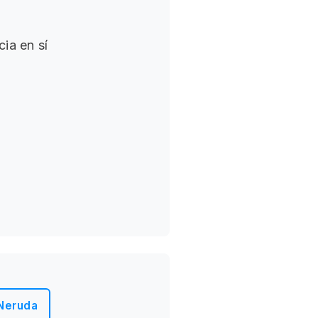
ia en sí
Neruda