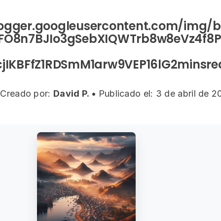
logger.googleusercontent.com/img/b
LFO8n7BJIo3gSebXIQWTrb8w8eVz4f8
cjIKBFfZ1RDSmM1arw9VEP16lG2minsre
Creado por:
David P.
•
Publicado el: 3 de abril de 