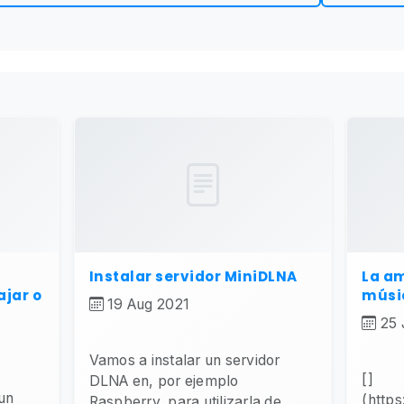
Instalar servidor MiniDLNA
La am
ajar o
músi
19 Aug 2021
25 
Vamos a instalar un servidor
[]
DLNA en, por ejemplo
 un
(https
Raspberry, para utilizarla de