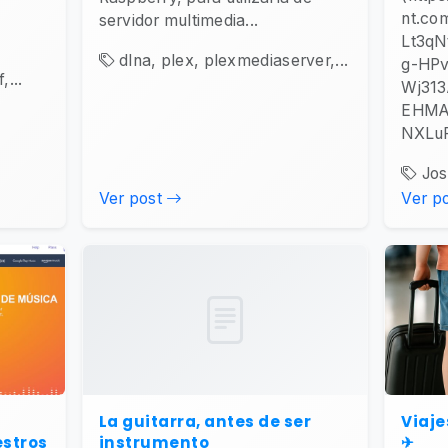
nt.co
servidor multimedia...
Lt3q
dlna, plex, plexmediaserver,...
g-HPv
,...
Wj313
EHMA
NXLuF
José
Ver post
Ver p
La guitarra, antes de ser
Viaje
estros
instrumento
✈