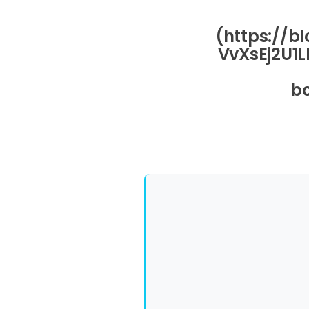
(https://b
VvXsEj2U1
b