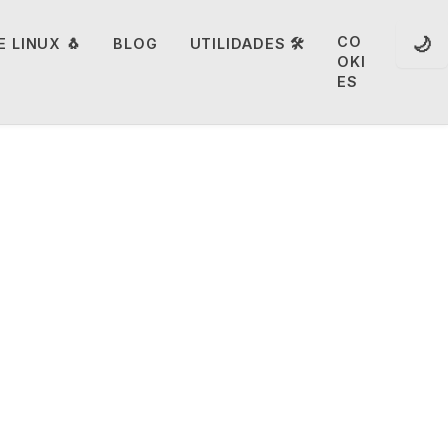
🌙
CO
 LINUX 🐧
BLOG
UTILIDADES 🛠️
OKI
ES
amente