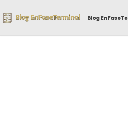
Blog EnFaseT
Cit
e