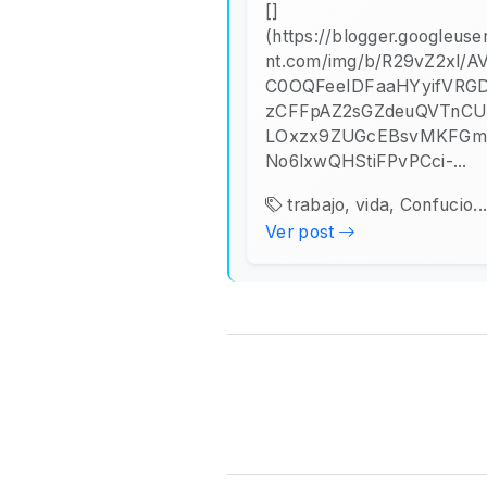
[]
(https://blogger.googleuse
nt.com/img/b/R29vZ2xl/A
C0OQFeeIDFaaHYyifVRG
zCFFpAZ2sGZdeuQVTnCU
LOxzx9ZUGcEBsvMKFGmd
No6lxwQHStiFPvPCci-...
trabajo, vida, Confucio..
Ver post