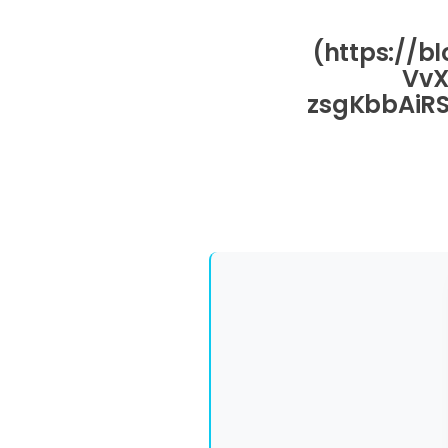
(https://b
VvX
zsgKbbAiR