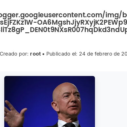
logger.googleusercontent.com/img/b
sEjFZKz1W-OA6MgshJjyRXyjK2PEWp9
SliTz8gP_DEN0t9NXsR007hqDkd3nd
Creado por:
root
•
Publicado el: 24 de febrero de 2