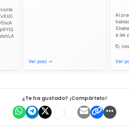
rconte
Al pra
VvXsEi
habla
DSscA
Shake
p9YlQ
a las 
ulrLA
Int
.
Ver post
Ver p
¿Te ha gustado? ¡Compártelo!