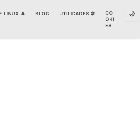
🌙
CO
 LINUX 🐧
BLOG
UTILIDADES 🛠️
OKI
ES
bre los
en las
resas