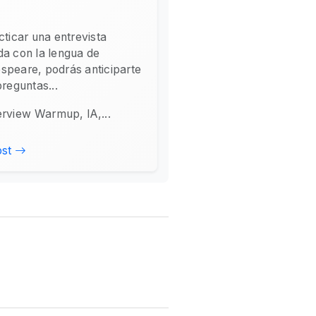
cticar una entrevista
da con la lengua de
speare, podrás anticiparte
preguntas...
erview Warmup, IA,...
ost