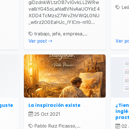
giDzdnkWLtzOB7vlGvkLL2WRw
Leó
va6iYG45oLaNa8VNvAaUOYkE4
XDD4TcMzsZ7WvZhVWQL0NU
_w6rz2O0EaHJc_lYlCm-m10...
trabajo, jefe, empresa,...
Ver post
Ver p
 guste
La inspiración existe
¿Tien
inglé
25 Oct 2021
pract
Pablo Ruiz Picasso,...
02 