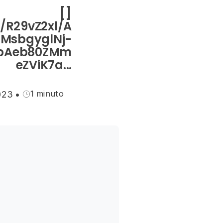
[]
/R29vZ2xl/A
MsbgyglNj-
UpAeb80ZMm
eZViK7a...
1 minuto
023
•