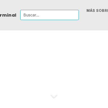
MÁS SOBRE
erminal
a de Jeff Bezos so
quipos de trabajo 
emp