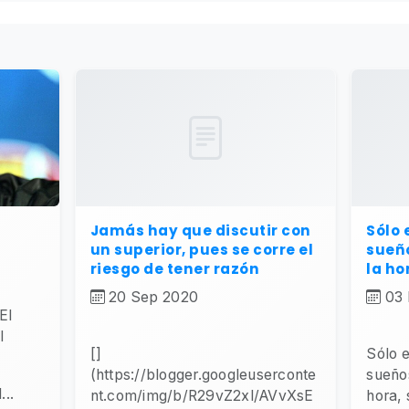
Jamás hay que discutir con
Sólo 
un superior, pues se corre el
sueño
riesgo de tener razón
la ho
20 Sep 2020
03
El
l
[]
Sólo e
(https://blogger.googleuserconte
sueños
..
nt.com/img/b/R29vZ2xl/AVvXsE
hora, 