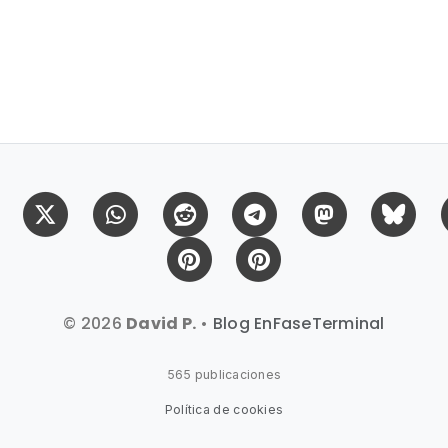
Facebook
X (Twitter)
Whatsapp
Reddit
Telegram
Mastodon
Bl
Pinterest
Pinterest Citas
© 2026
David P.
•
Blog EnFaseTerminal
565 publicaciones
Política de cookies