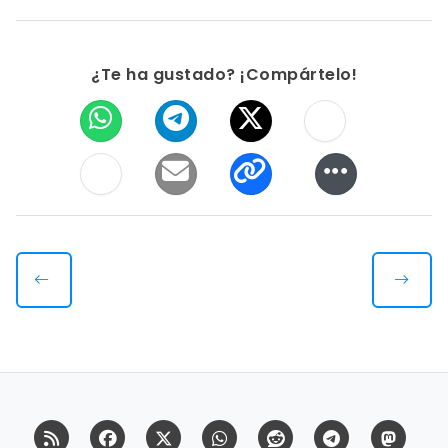
¿Te ha gustado? ¡Compártelo!
RSS
Facebook
X (Twitter)
Whatsapp
Reddit
Telegram
Mast