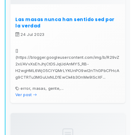
Las masas nunca han sentido sed por
la verdad
24 Jul 2023
[]
(https://blogger.googleusercontent.com/img/b/R29vZ
2xl/AVvXsEhJhjCtDSJqUdAnMY5_RB-
H2wgHML6WjO5CIYQMrLYKUnPO9wI2nThGPbCFHcA
g9CTRTu3MGuUxNLD1EwCk4b3OnMe9IScXF...
error, masas, gente,...
Ver post