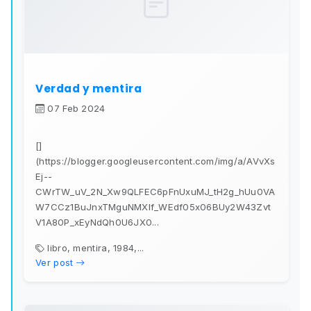
Verdad y mentira
07 Feb 2024
[]
(https://blogger.googleusercontent.com/img/a/AVvXs
Ej--
CWrTW_uV_2N_Xw9QLFEC6pFnUxuMJ_tH2g_hUu0VA
W7CCz1BuJnxTMguNMXlf_WEdf05x06BUy2W43Zvt
V1A80P_xEyNdQh0U6JX0...
libro, mentira, 1984,...
Ver post