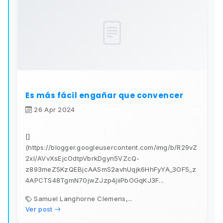
Es más fácil engañar que convencer
26 Apr 2024
[]
(https://blogger.googleusercontent.com/img/b/R29vZ
2xl/AVvXsEjcOdtpVbrkDgyn5VZcQ-
z893meZ5KzQEBjcAASmS2avhUqjk6HhFyYA_3OF5_z
4APCTS48TgmN70jwZJzp4jiiPbOGqKJ3F...
Samuel Langhorne Clemens,...
Ver post