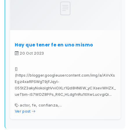
Hay que tener fe en uno mismo
20 Oct 2023
[]
(https://blogger.googleusercontent.com/img/a/AVvXs
Egz4xaRPSWgT9jFJqyl-
055tZ3akyNokoIghVviOXLr1Qd8HN6W_yCXsevWHZX_
ueTbm-iS7WDZ8PPs_R6C_HLdgfnRu1tIXwLucvgiQi...
actor, fe, confianza,...
Ver post