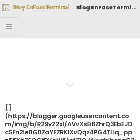
Blog EnFaseTerminal
Se necesita un minuto
[]
(https://blogger.googleusercontent.co
m/img/b/R29vZ2xl/AVvXsEi6ZhrQ3EbEJD
cSFn2le0G0ZaYFZRKIXvQqz4PG4TLiq_pp