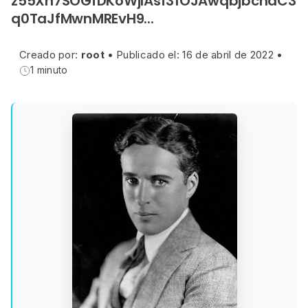
z55Xh7SOGfDKoWjIAsf31OJAwqbjbcnaC3
q0TaJfMwnMREvH9...
Creado por:
root
•
Publicado el: 16 de abril de 2022
•
1 minuto