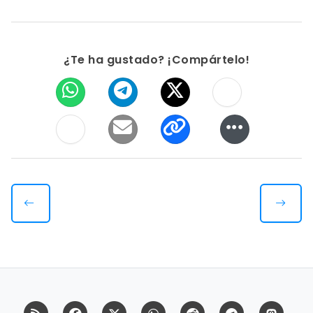
¿Te ha gustado? ¡Compártelo!
RSS
Facebook
X (Twitter)
Whatsapp
Reddit
Telegram
Mast