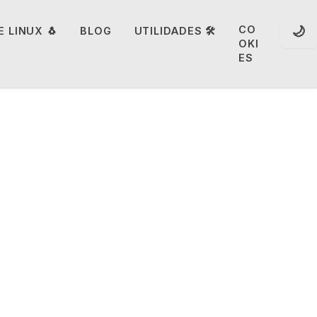
🌙
CO
 LINUX 🐧
BLOG
UTILIDADES 🛠️
OKI
ES
ve. Te
mejor.