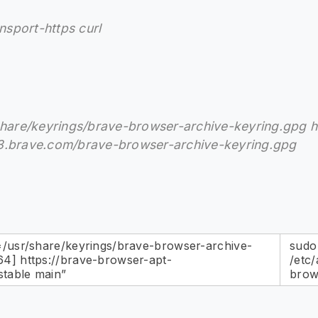
ansport-https curl
share/keyrings/brave-browser-archive-keyring.gpg h
3.brave.com/brave-browser-archive-keyring.gpg
=/usr/share/keyrings/brave-browser-archive-
sudo
4] https://brave-browser-apt-
/etc/
stable main”
brows