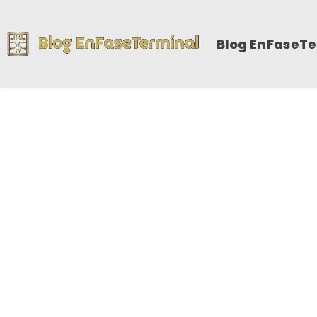
Blog EnFaseT
me