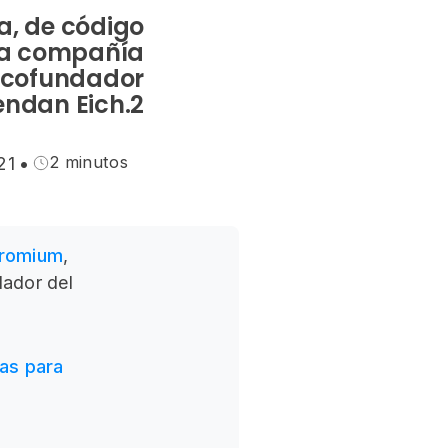
a, de código
la compañía
l cofundador
endan Eich.2
2 minutos
21
•
romium
,
dador del
as para