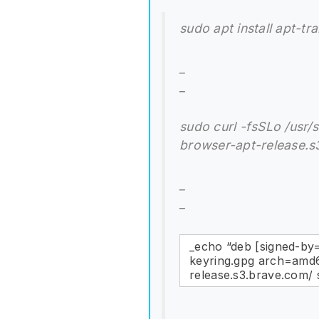
sudo apt install apt-tr
_
_
sudo curl -fsSLo /usr/
browser-apt-release.s
_
_
_echo “deb [signed-by
keyring.gpg arch=amd6
release.s3.brave.com/ 
_