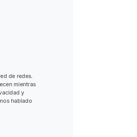
red de redes.
recen mientras
ivacidad y
emos hablado