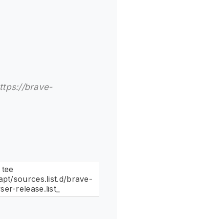
ttps://brave-
 tee
apt/sources.list.d/brave-
er-release.list_