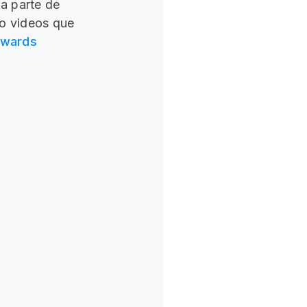
na parte de
 o videos que
ewards
: