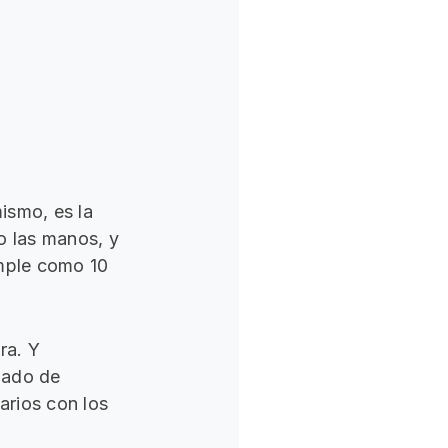
ismo, es la
o las manos, y
imple como 10
ra. Y
nado de
arios con los