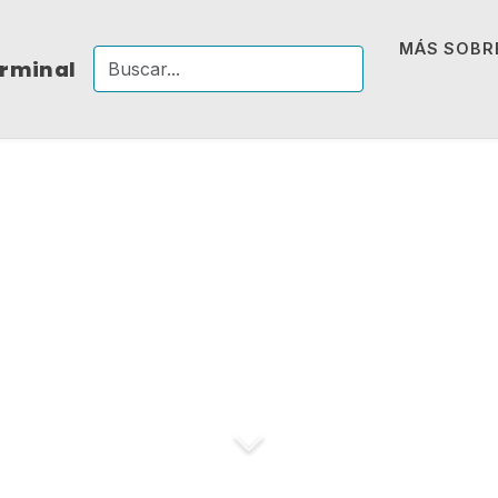
MÁS SOBRE
erminal
Navegador Bra
reces un Internet 