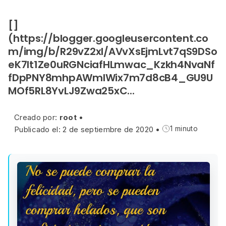
[]
(https://blogger.googleusercontent.co
m/img/b/R29vZ2xl/AVvXsEjmLvt7qS9DSo
eK7lt1Ze0uRGNciafHLmwac_Kzkh4NvaNf
fDpPNY8mhpAWmlWix7m7d8cB4_GU9U
MOf5RL8YvLJ9Zwa25xC...
Creado por:
root
•
Publicado el: 2 de septiembre de 2020
•
1 minuto