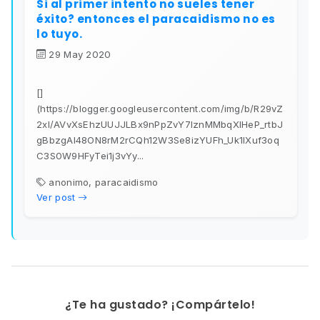
Si al primer intento no sueles tener
éxito? entonces el paracaidismo no es
lo tuyo.
29 May 2020
[]
(https://blogger.googleusercontent.com/img/b/R29vZ
2xl/AVvXsEhzUUJJLBx9nPpZvY7lznMMbqXIHeP_rtbJ
gBbzgAl48ON8rM2rCQh12W3Se8izYUFh_Uk1IXuf3oq
C3S0W9HFyTei1j3vYy...
anonimo, paracaidismo
Ver post
¿Te ha gustado? ¡Compártelo!