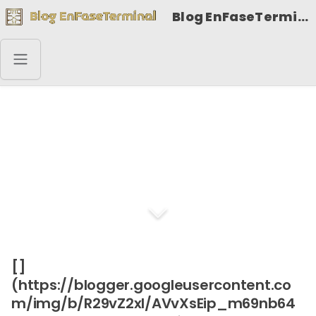
Blog EnFaseTerminal
El que lucha contra la
corriente, muere
electrocutado.
[]
(https://blogger.googleusercontent.co
m/img/b/R29vZ2xl/AVvXsEip_m69nb64