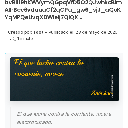
bvBIl19hKWVymQGpqVfD5O2QJwhkcBIm
AIhBcc6vdauaCf2qCPa_gw6_sjJ_aQoK
YqMPQeUvqXDWIelj7QlQX...
Creado por:
root
•
Publicado el: 23 de mayo de 2020
•
1 minuto
El que lucha contra la corriente, muere
electrocutado.